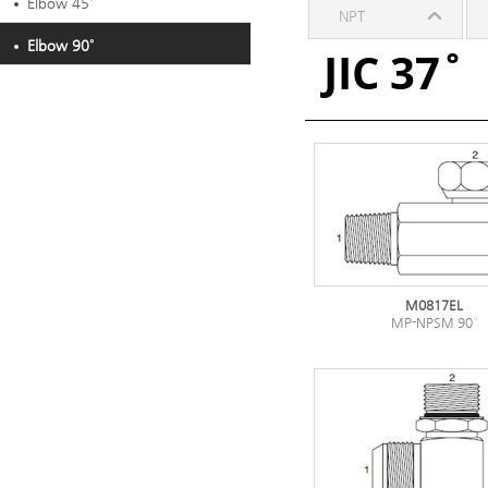
Elbow 45˚
NPT
Elbow 90˚
JIC 37˚
M0817EL
MP-NPSM 90°