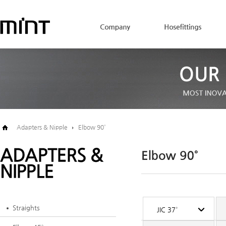
Adapters & Nipple
Elbow 90˚
Straights
JIC 37˚