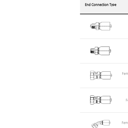
End Connection Type
Fem
F
Fema